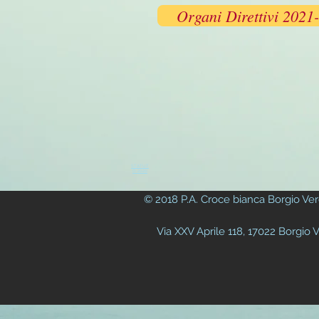
Organi Direttivi 2021
STATUT
O 2020
© 2018 P.A. Croce bianca Borgio Ver
Via XXV Aprile 118, 17022 Borgio Ve