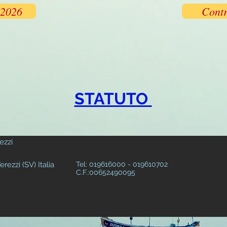
-2026
Contr
STATUTO
ezzi
rezzi (SV) Italia
Tel: 019616000 - 0196107
C.F.:00652490095