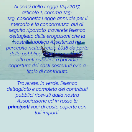
Ai sensi della Legge 124/2017,
articolo 1, comma 125-
129, cosiddetta Legge annuale per il
mercato e la concorrenza, qui di
seguito riportato, troverete l’elenco
dettagliato delle erogazioni che la
nostra Pubblica Assistenza ha
percepito nell’esercizio 2018 da parte
della pubblica amministrazione o
altri enti pubblici, a parziale
copertura dei costi sostenuti e/o a
titolo di contributo.
Troverete, in verde, l'elenco
dettagliato e completo dei contributi
pubblici ricevuti dalla nostra
Associazione ed in rosso le
principali
voci di costo coperte con
tali importi: